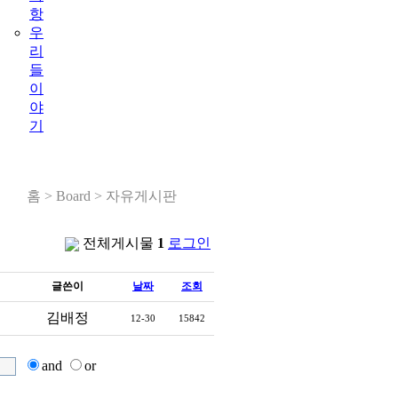
항
우
리
들
이
야
기
홈 > Board > 자유게시판
전체게시물
1
로그인
글쓴이
날짜
조회
김배정
12-30
15842
and
or