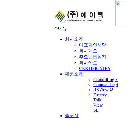
주메뉴
회사소개
대표자인사말
회사개요
주요납품실적
회사약도
CERTIFICATES
제품소개
ControlLogix
CompactLogi
RSView32
Factory
Talk
View
SE
솔루션